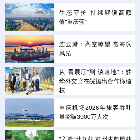
生态守护 持续解锁高颜
值“重庆蓝”
连云港：高空瞭望 赏海滨
风光
从“看展厅”到“谈落地”：驻
华外交官在皖抛出合作橄榄
枝
重庆机场2026年旅客吞吐
量突破3000万人次
“入遗”廿九载 苏州古典园林