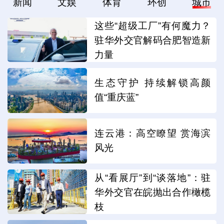
新闻
文娱
体育
环创
城市
这些“超级工厂”有何魔力？
驻华外交官解码合肥智造新
力量
生态守护 持续解锁高颜
值“重庆蓝”
连云港：高空瞭望 赏海滨
风光
从“看展厅”到“谈落地”：驻
华外交官在皖抛出合作橄榄
枝