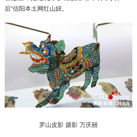
后”信阳本土网红山妞。
罗山皮影 摄影 万庆丽