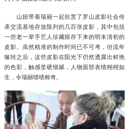
山妞带着瑞丽一起欣赏了罗山皮影社会传
承交流基地存放陈列的几百张皮影，其中包括
一些老一辈手艺人珍藏留存下来的明末清初的
皮影。虽然精准的制作时间已不可考，但流年
辗转之后，这些皮影在阳光下仍然透露出鲜艳
的色彩，触感坚硬细腻，人物面部表情栩栩如
生，令瑞丽啧啧称奇。