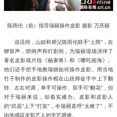
陈雨伦（前）指导瑞丽操作皮影 摄影 万庆丽
说话间，山妞和师父陈雨伦联手“上阵”，在
锣鼓声，唢呐声和灯影间，为瑞丽现场演绎了
著名皮影戏片段《杨家将》和《哪吒闹海》。
他们还手把手地教瑞丽如何操作皮影。用当地
竹子制作的皮影操作棍在山妞师徒手中上下翻
转、左右对调，单手可操作、双手可“翻花”，但
对于瑞丽来说，却着实难办。皮影和皮影人
的“武器”上下“打架”，令瑞丽直呼“太难了”，不
由地感叹皮影艺人的学艺艰难。