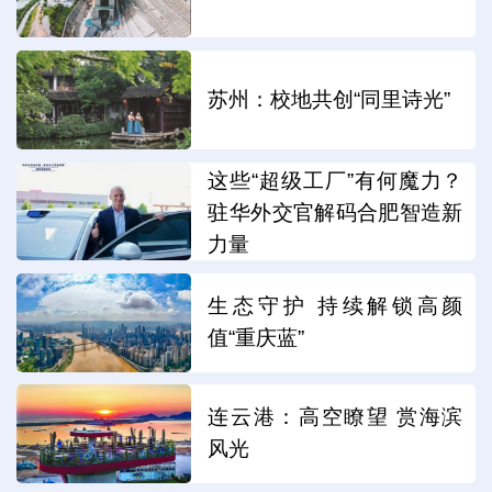
苏州：校地共创“同里诗光”
这些“超级工厂”有何魔力？
驻华外交官解码合肥智造新
力量
生态守护 持续解锁高颜
值“重庆蓝”
连云港：高空瞭望 赏海滨
风光