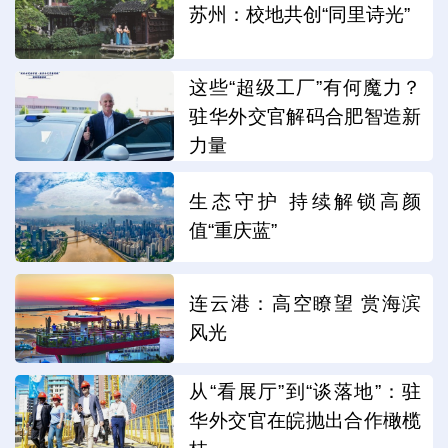
苏州：校地共创“同里诗光”
这些“超级工厂”有何魔力？
驻华外交官解码合肥智造新
力量
生态守护 持续解锁高颜
值“重庆蓝”
连云港：高空瞭望 赏海滨
风光
从“看展厅”到“谈落地”：驻
华外交官在皖抛出合作橄榄