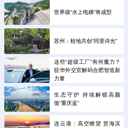
世界级“水上电梯”将成型
苏州：校地共创“同里诗光”
这些“超级工厂”有何魔力？
驻华外交官解码合肥智造新
力量
生态守护 持续解锁高颜
值“重庆蓝”
连云港：高空瞭望 赏海滨