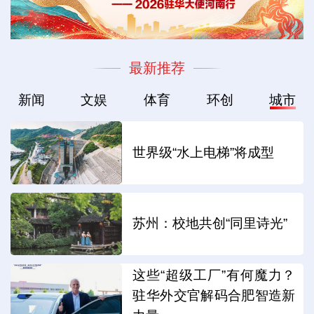
最新推荐
新闻
文娱
体育
环创
城市
世界级“水上电梯”将成型
苏州：校地共创“同里诗光”
这些“超级工厂”有何魔力？
驻华外交官解码合肥智造新