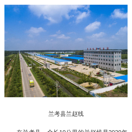
兰考县兰赵线