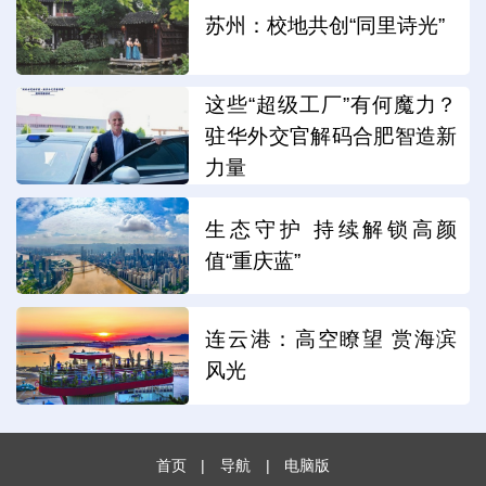
苏州：校地共创“同里诗光”
这些“超级工厂”有何魔力？
驻华外交官解码合肥智造新
力量
生态守护 持续解锁高颜
值“重庆蓝”
连云港：高空瞭望 赏海滨
风光
首页
|
导航
|
电脑版