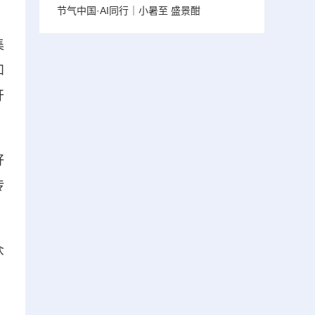
节气中国·AI同行｜小暑至 盛景酣
集
和
开
好
传
众