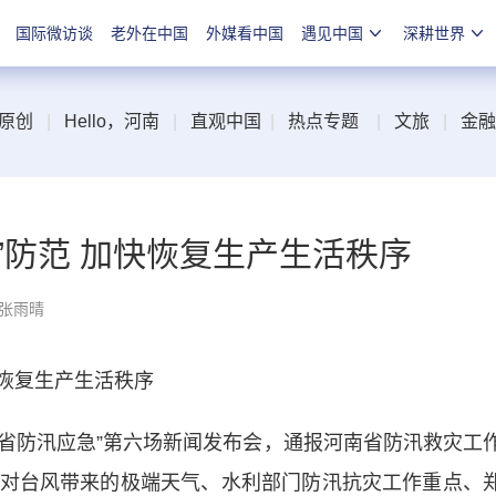
国际微访谈
老外在中国
外媒看中国
遇见中国
深耕世界
原创
|
Hello，河南
|
直观中国
|
热点专题
|
文旅
|
金融
”防范 加快恢复生产生活秩序
 张雨晴
恢复生产生活秩序
省防汛应急”第六场新闻发布会，通报河南省防汛救灾工
对台风带来的极端天气、水利部门防汛抗灾工作重点、