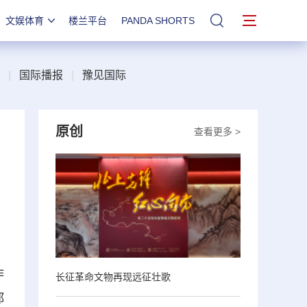
文娱体育
楼兰平台
PANDA SHORTS
站内搜索
|
国际播报
|
豫见国际
原创
查看更多 >
作
长征革命文物再现远征壮歌
郑