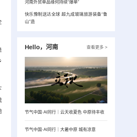
河南外贸单品缘何持续“爆单”
快乐豫制送达全球 超九成玻璃旅游装备“鲁
全
山”造
Hello，河南
查看更多 >
患
乡
下
疏
地
节气中国·AI同行｜云天收夏色 中原待丰收
节气中国·AI同行｜大暑中原 城有凉意