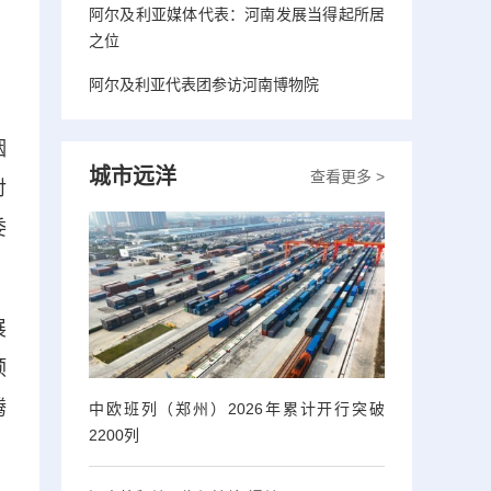
阿尔及利亚媒体代表：河南发展当得起所居
之位
阿尔及利亚代表团参访河南博物院
烟
城市远洋
查看更多 >
对
委
展
预
腾
中欧班列（郑州）2026年累计开行突破
2200列