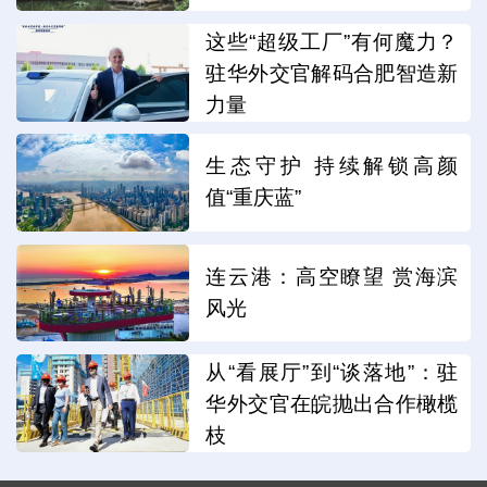
这些“超级工厂”有何魔力？
驻华外交官解码合肥智造新
力量
生态守护 持续解锁高颜
值“重庆蓝”
连云港：高空瞭望 赏海滨
风光
从“看展厅”到“谈落地”：驻
华外交官在皖抛出合作橄榄
枝