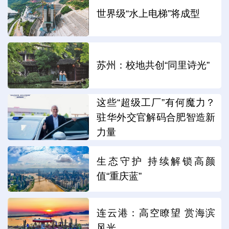
世界级“水上电梯”将成型
苏州：校地共创“同里诗光”
这些“超级工厂”有何魔力？
驻华外交官解码合肥智造新
力量
生态守护 持续解锁高颜
值“重庆蓝”
连云港：高空瞭望 赏海滨
风光