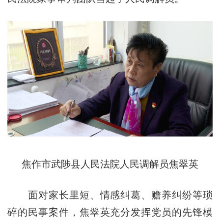
焦作市武陟县人民法院人民调解员焦翠英
面对家长里短、情感纠葛、赡养纠纷等琐
碎的民事案件，焦翠英充分发挥党员的先锋模