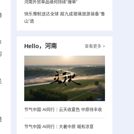
河南外贸单品缘何持续“爆单”
快乐豫制送达全球 超九成玻璃旅游装备“鲁
频
山”造
平
Hello，河南
查看更多 >
的
关
、
节气中国·AI同行｜云天收夏色 中原待丰收
题
节气中国·AI同行｜大暑中原 城有凉意