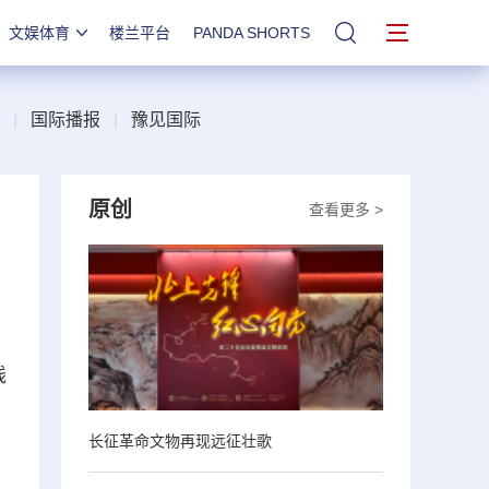
文娱体育
楼兰平台
PANDA SHORTS
站内搜索
|
国际播报
|
豫见国际
原创
查看更多 >
线
长征革命文物再现远征壮歌