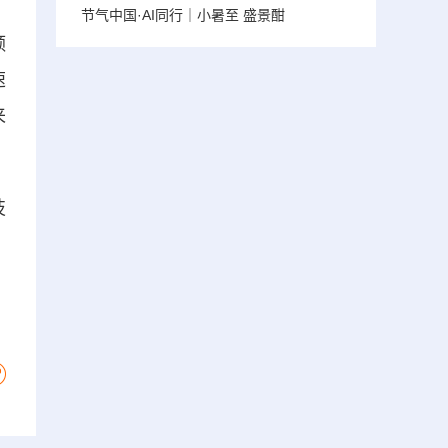
节气中国·AI同行｜小暑至 盛景酣
额
速
来
技