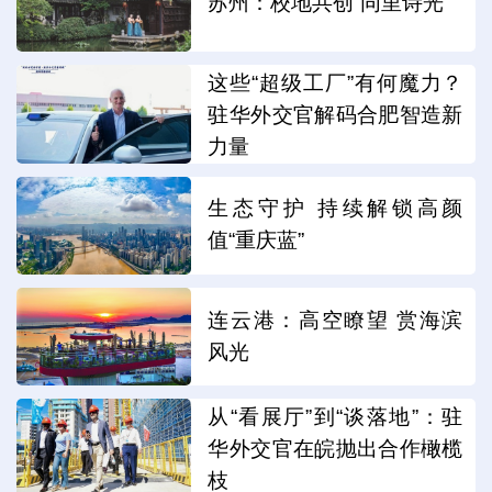
苏州：校地共创“同里诗光”
这些“超级工厂”有何魔力？
驻华外交官解码合肥智造新
力量
生态守护 持续解锁高颜
值“重庆蓝”
连云港：高空瞭望 赏海滨
风光
从“看展厅”到“谈落地”：驻
华外交官在皖抛出合作橄榄
枝