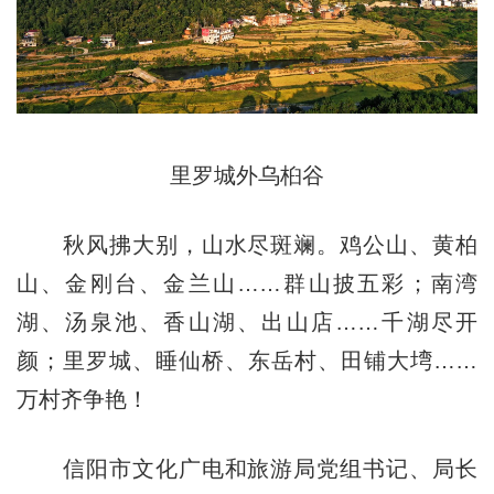
里罗城外乌桕谷
秋风拂大别，山水尽斑斓。鸡公山、黄柏
山、金刚台、金兰山……群山披五彩；南湾
湖、汤泉池、香山湖、出山店……千湖尽开
颜；里罗城、睡仙桥、东岳村、田铺大塆……
万村齐争艳！
信阳市文化广电和旅游局党组书记、局长