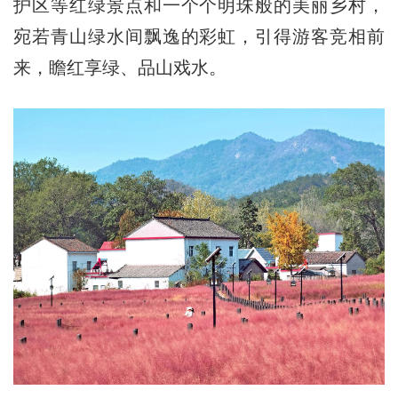
护区等红绿景点和一个个明珠般的美丽乡村，
宛若青山绿水间飘逸的彩虹，引得游客竞相前
来，瞻红享绿、品山戏水。