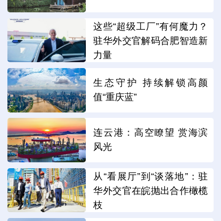
这些“超级工厂”有何魔力？
驻华外交官解码合肥智造新
力量
生态守护 持续解锁高颜
值“重庆蓝”
连云港：高空瞭望 赏海滨
风光
从“看展厅”到“谈落地”：驻
华外交官在皖抛出合作橄榄
枝