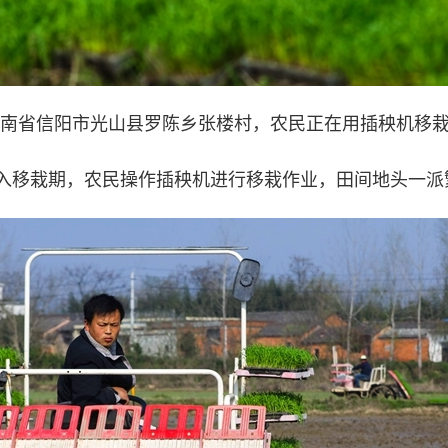
河南省信阳市光山县罗陈乡张楼村，农民正在用插秧机移
栽期，农民操作插秧机进行移栽作业，田间地头一派繁忙