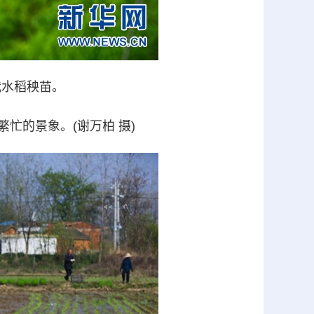
栽水稻秧苗。
的景象。(谢万柏 摄)