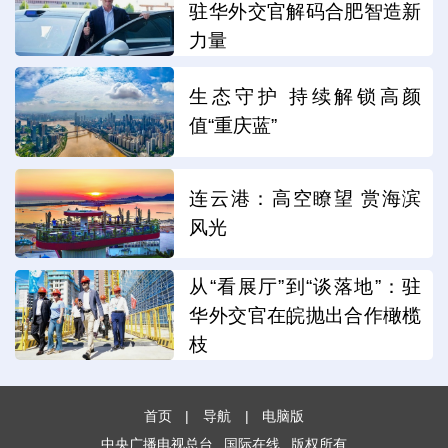
驻华外交官解码合肥智造新
力量
生态守护 持续解锁高颜
值“重庆蓝”
连云港：高空瞭望 赏海滨
风光
从“看展厅”到“谈落地”：驻
华外交官在皖抛出合作橄榄
枝
首页
|
导航
|
电脑版
中央广播电视总台
国际在线
版权所有