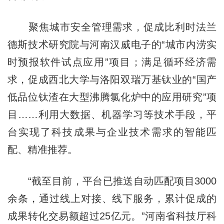
聚焦城市安全管理需求，促成比利时法兰
德斯技术研究院与河南汉威电子的“城市内涝实
时预报软件试点应用”项目；满足循环经济需
求，促成西北大学与洛阳双瑞万基钛业的“国产
低品位钛渣在大型沸腾氯化炉中的应用研究”项
目……利用大数据、机器学习等技术手段，平
台实现了科技成果与企业技术需求的智能匹
配、精准推荐。
“截至目前，平台已推送自动匹配项目3000
余条，通过线上对接、线下服务，累计促成的
成果转化交易额超过25亿元。”河南省科技厅科