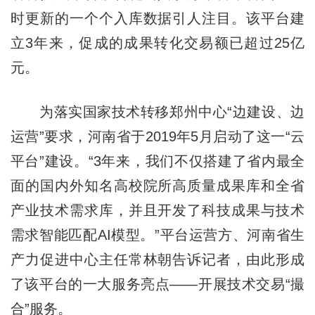
时更新的一个个入库数据引人注目。该平台建
立3年来，促成的成果转化交易额已超过25亿
元。
为落实国家技术转移郑州中心“边建设、边
运营”要求，河南省于2019年5月启动了这一“云
平台”建设。“3年来，我们不仅搭建了省内最全
面的国内外知名高校院所高质量成果库和全省
产业技术需求库，并且开发了科技成果与技术
需求智能匹配AI模型。”平台运营方、河南省生
产力促进中心主任常林朝告诉记者，由此形成
了该平台的一大服务亮点——开展技术交易“撮
合”服务。