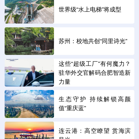
世界级“水上电梯”将成型
苏州：校地共创“同里诗光”
这些“超级工厂”有何魔力？
驻华外交官解码合肥智造新
力量
生态守护 持续解锁高颜
值“重庆蓝”
连云港：高空瞭望 赏海滨