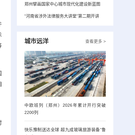
郑州擘画国家中心城市现代化建设新蓝图
“河南省涉外法律服务大讲堂”第二期开讲
件
示
城市远洋
查看更多 >
等
国
相
中欧班列（郑州）2026年累计开行突破
、
2200列
村
快乐豫制送达全球 超九成玻璃旅游装备“鲁