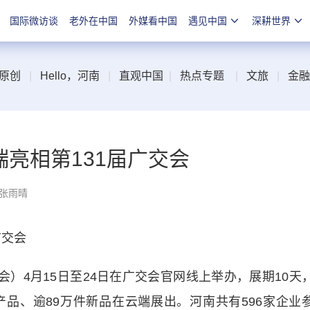
国际微访谈
老外在中国
外媒看中国
遇见中国
深耕世界
原创
|
Hello，河南
|
直观中国
|
热点专题
|
文旅
|
金融
端亮相第131届广交会
 张雨晴
广交会
）4月15日至24日在广交会官网线上举办，展期10天
件产品、逾89万件新品在云端展出。河南共有596家企业