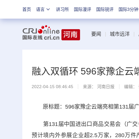
首页
语言
讲习所
国际漫评
国际锐评
国际3分钟
要闻
|
城市远洋
|
融入双循环 596家豫企云
2022-04-15 08:46:45
来源：
河南日报
编辑：
原标题：596家豫企云端亮相第131届
第131届中国进出口商品交易会（广交会
预计境内外参展企业超2.5万家，280万