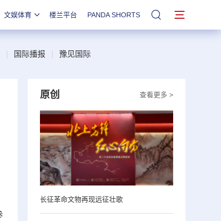
文娱体育
楼兰平台
PANDA SHORTS
站内搜索
|
国际播报
|
豫见国际
原创
查看更多 >
，
长征革命文物再现远征壮歌
参