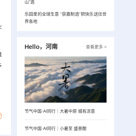
山”造
乐园里的全球生意 “获嘉制造”把快乐送往世
、
界各地
业
Hello，河南
查看更多 >
境
多
节气中国·AI同行｜大暑中原 城有凉意
节气中国·AI同行｜小暑至 盛景酣