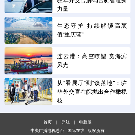
驻华外交官解码合肥智造新
力量
生态守护 持续解锁高颜
值“重庆蓝”
连云港：高空瞭望 赏海滨
风光
从“看展厅”到“谈落地”：驻
华外交官在皖抛出合作橄榄
枝
首页
|
导航
|
电脑版
中央广播电视总台
国际在线
版权所有