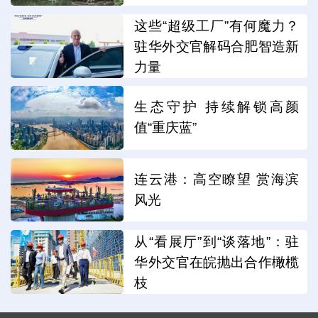
这些“超级工厂”有何魔力？
驻华外交官解码合肥智造新
力量
生态守护 持续解锁高颜
值“重庆蓝”
连云港：高空瞭望 赏海滨
风光
从“看展厅”到“谈落地”：驻
华外交官在皖抛出合作橄榄
枝