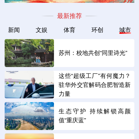
最新推荐
新闻
文娱
体育
环创
城市
苏州：校地共创“同里诗光”
这些“超级工厂”有何魔力？
驻华外交官解码合肥智造新
力量
生态守护 持续解锁高颜
值“重庆蓝”