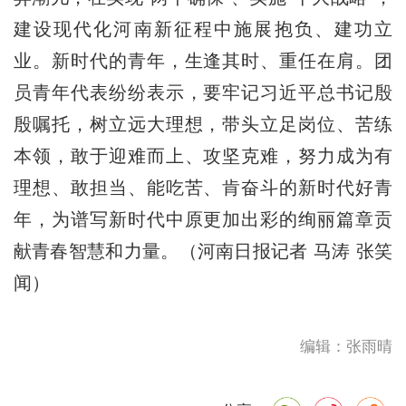
建设现代化河南新征程中施展抱负、建功立
业。新时代的青年，生逢其时、重任在肩。团
员青年代表纷纷表示，要牢记习近平总书记殷
殷嘱托，树立远大理想，带头立足岗位、苦练
本领，敢于迎难而上、攻坚克难，努力成为有
理想、敢担当、能吃苦、肯奋斗的新时代好青
年，为谱写新时代中原更加出彩的绚丽篇章贡
献青春智慧和力量。（河南日报记者 马涛 张笑
闻）
编辑：张雨晴