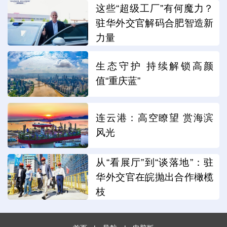
这些“超级工厂”有何魔力？
驻华外交官解码合肥智造新
力量
生态守护 持续解锁高颜
值“重庆蓝”
连云港：高空瞭望 赏海滨
风光
从“看展厅”到“谈落地”：驻
华外交官在皖抛出合作橄榄
枝