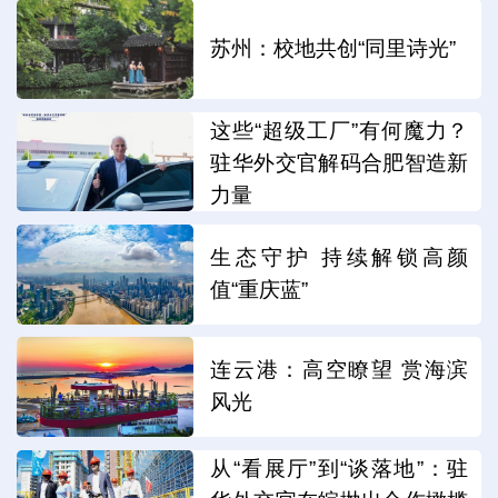
苏州：校地共创“同里诗光”
这些“超级工厂”有何魔力？
驻华外交官解码合肥智造新
力量
生态守护 持续解锁高颜
值“重庆蓝”
连云港：高空瞭望 赏海滨
风光
从“看展厅”到“谈落地”：驻