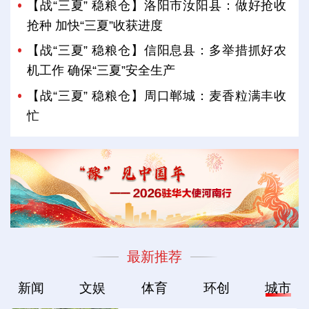
【战“三夏” 稳粮仓】洛阳市汝阳县：做好抢收
抢种 加快“三夏”收获进度
【战“三夏” 稳粮仓】信阳息县：多举措抓好农
机工作 确保“三夏”安全生产
【战“三夏” 稳粮仓】周口郸城：麦香粒满丰收
忙
最新推荐
新闻
文娱
体育
环创
城市