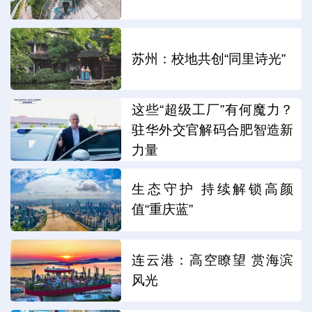
苏州：校地共创“同里诗光”
这些“超级工厂”有何魔力？
驻华外交官解码合肥智造新
力量
生态守护 持续解锁高颜
值“重庆蓝”
连云港：高空瞭望 赏海滨
风光