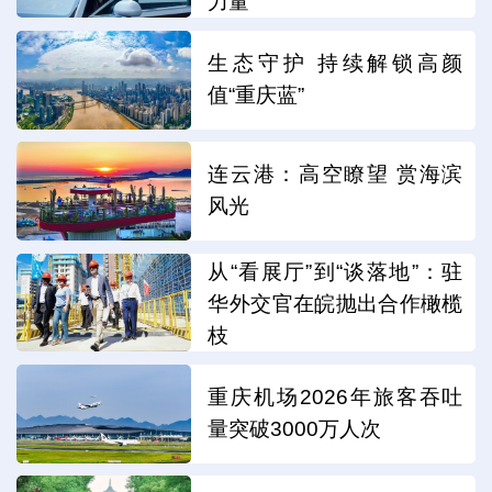
力量
生态守护 持续解锁高颜
值“重庆蓝”
连云港：高空瞭望 赏海滨
风光
从“看展厅”到“谈落地”：驻
华外交官在皖抛出合作橄榄
枝
重庆机场2026年旅客吞吐
量突破3000万人次