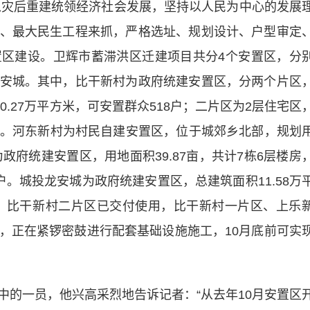
灾后重建统领经济社会发展，坚持以人民为中心的发展
、最大民生工程来抓，严格选址、规划设计、户型审定
区建设。卫辉市蓄滞洪区迁建项目共分4个安置区，分
安城。其中，比干新村为政府统建安置区，分两个片区
0.27万平方米，可安置群众518户；二片区为2层住宅区
8户。河东新村为村民自建安置区，位于城郊乡北部，规划
政府统建安置区，用地面积39.87亩，共计7栋6层楼房
2户。城投龙安城为政府统建安置区，总建筑面积11.58万
前，比干新村二片区已交付使用，比干新村一片区、上乐
，正在紧锣密鼓进行配套基础设施施工，10月底前可实
一员，他兴高采烈地告诉记者：“从去年10月安置区