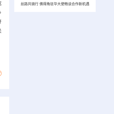
宽
丝路共骑行 佛得角驻华大使畅谈合作新机遇
乡
好
关