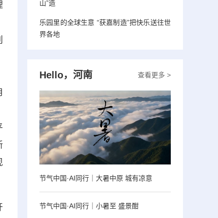
山”造
理
、
乐园里的全球生意 “获嘉制造”把快乐送往世
界各地
别
，
Hello，河南
，
查看更多 >
用
，
平
新
现
节气中国·AI同行｜大暑中原 城有凉意
节气中国·AI同行｜小暑至 盛景酣
开