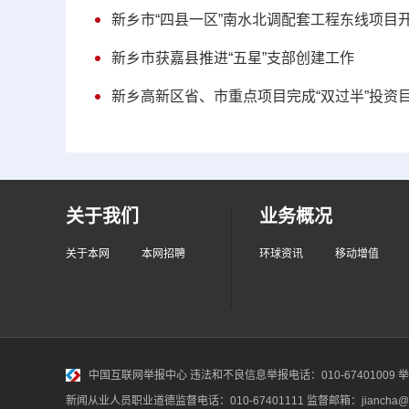
新乡市“四县一区”南水北调配套工程东线项目
新乡市获嘉县推进“五星”支部创建工作
新乡高新区省、市重点项目完成“双过半”投资
关于我们
业务概况
关于本网
本网招聘
环球资讯
移动增值
中国互联网举报中心
违法和不良信息举报电话：010-67401009 举报邮
新闻从业人员职业道德监督电话：010-67401111 监督邮箱：jiancha@c