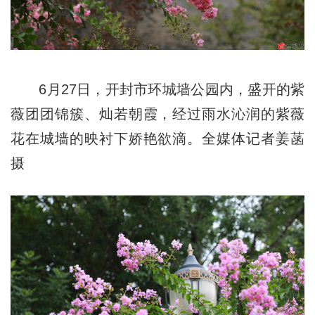
6月27日，开封市环城墙公园内，盛开的紫
薇团团锦簇、灿若朝霞，经过雨水沁润的紫薇
花在城墙的映衬下娇艳欲滴。全媒体记者姜菡
摄