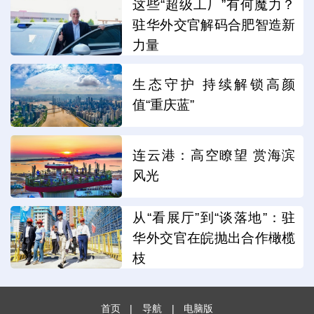
这些“超级工厂”有何魔力？
驻华外交官解码合肥智造新
力量
生态守护 持续解锁高颜
值“重庆蓝”
连云港：高空瞭望 赏海滨
风光
从“看展厅”到“谈落地”：驻
华外交官在皖抛出合作橄榄
枝
首页
|
导航
|
电脑版