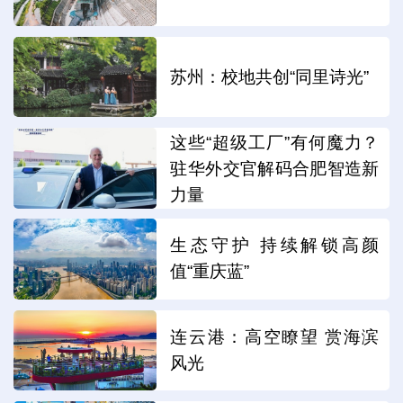
苏州：校地共创“同里诗光”
这些“超级工厂”有何魔力？
驻华外交官解码合肥智造新
力量
生态守护 持续解锁高颜
值“重庆蓝”
连云港：高空瞭望 赏海滨
风光