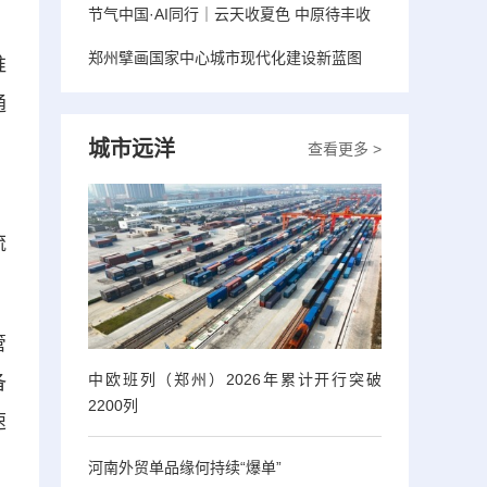
节气中国·AI同行｜云天收夏色 中原待丰收
郑州擘画国家中心城市现代化建设新蓝图
淮
通
城市远洋
查看更多 >
，
流
管
中欧班列（郑州）2026年累计开行突破
备
2200列
速
河南外贸单品缘何持续“爆单”