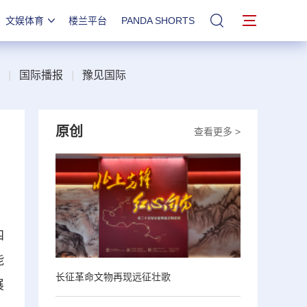
文娱体育
楼兰平台
PANDA SHORTS
站内搜索
|
国际播报
|
豫见国际
原创
查看更多 >
四
能
长征革命文物再现远征壮歌
展