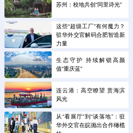
苏州：校地共创“同里诗光”
这些“超级工厂”有何魔力？
驻华外交官解码合肥智造新
力量
生态守护 持续解锁高颜
值“重庆蓝”
连云港：高空瞭望 赏海滨
风光
从“看展厅”到“谈落地”：驻
华外交官在皖抛出合作橄榄