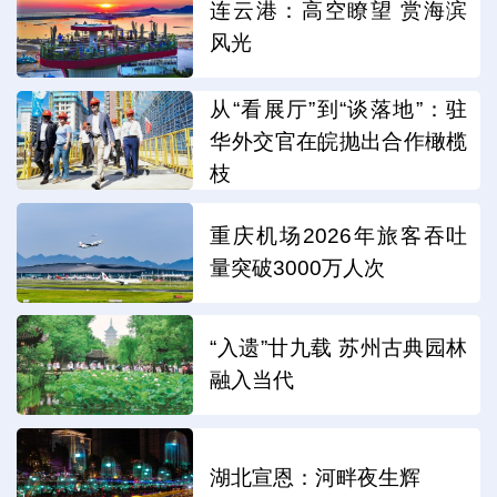
连云港：高空瞭望 赏海滨
风光
从“看展厅”到“谈落地”：驻
华外交官在皖抛出合作橄榄
枝
重庆机场2026年旅客吞吐
量突破3000万人次
“入遗”廿九载 苏州古典园林
融入当代
湖北宣恩：河畔夜生辉