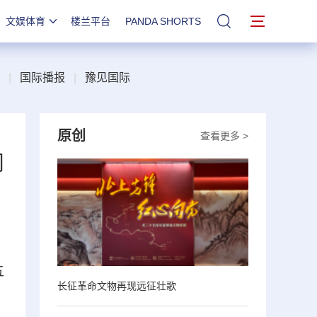
文娱体育
楼兰平台
PANDA SHORTS
站内搜索
|
国际播报
|
豫见国际
原创
查看更多 >
问
五
长征革命文物再现远征壮歌