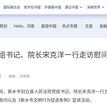
国际微访谈
老外在中国
外媒看中国
遇见中国
深耕世界
原创
|
Hello，河南
|
直观中国
|
热点专题
|
文旅
|
金融
组书记、院长宋克洋一行走访慰
线
编辑： 邓高靖
之际，新乡市封丘县人民法院党组书记、院长宋克洋一行
慰问以及《新乡市文明行为促进条例》宣讲活动。