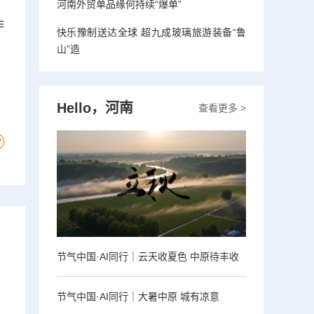
了
河南外贸单品缘何持续“爆单”
作
快乐豫制送达全球 超九成玻璃旅游装备“鲁
山”造
Hello，河南
查看更多 >
节气中国·AI同行｜云天收夏色 中原待丰收
节气中国·AI同行｜大暑中原 城有凉意