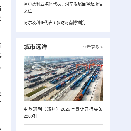
阿尔及利亚媒体代表：河南发展当得起所居
情
之位
动
阿尔及利亚代表团参访河南博物院
条
城市远洋
查看更多 >
兵
的
立
们
中欧班列（郑州）2026年累计开行突破
2200列