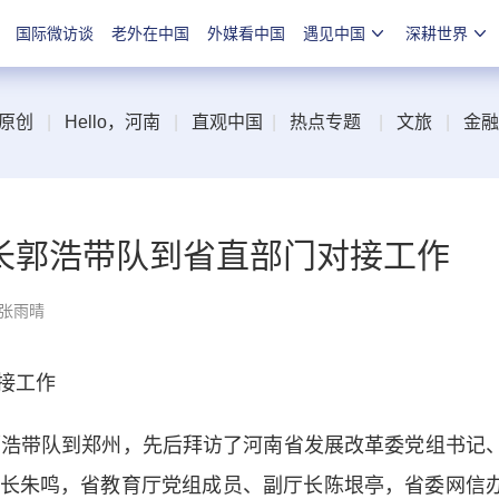
国际微访谈
老外在中国
外媒看中国
遇见中国
深耕世界
原创
|
Hello，河南
|
直观中国
|
热点专题
|
文旅
|
金融
长郭浩带队到省直部门对接工作
 张雨晴
接工作
浩带队到郑州，先后拜访了河南省发展改革委党组书记
长朱鸣，省教育厅党组成员、副厅长陈垠亭，省委网信