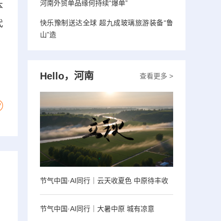
河南外贸单品缘何持续“爆单”
本
代
快乐豫制送达全球 超九成玻璃旅游装备“鲁
山”造
Hello，河南
查看更多 >
节气中国·AI同行｜云天收夏色 中原待丰收
节气中国·AI同行｜大暑中原 城有凉意