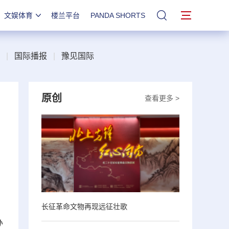
文娱体育
楼兰平台
PANDA SHORTS
站内搜索
|
国际播报
|
豫见国际
原创
查看更多 >
、
长征革命文物再现远征壮歌
办