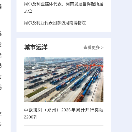
阿尔及利亚媒体代表：河南发展当得起所居
通
之位
阿尔及利亚代表团参访河南博物院
感
质
城市远洋
查看更多 >
紧
书
力
鹤
中欧班列（郑州）2026年累计开行突破
年
2200列
多