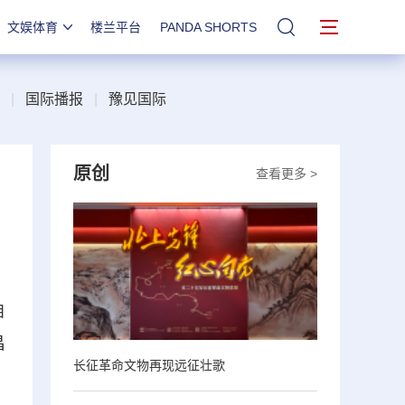
文娱体育
楼兰平台
PANDA SHORTS
站内搜索
|
国际播报
|
豫见国际
原创
查看更多 >
自
昌
长征革命文物再现远征壮歌