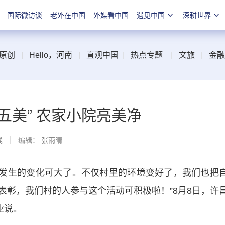
国际微访谈
老外在中国
外媒看中国
遇见中国
深耕世界
原创
|
Hello，河南
|
直观中国
|
热点专题
|
文旅
|
金融
五美” 农家小院亮美净
线
编辑： 张雨晴
发生的变化可大了。不仅村里的环境变好了，我们也把
表彰，我们村的人参与这个活动可积极啦！”8月8日，许
业说。