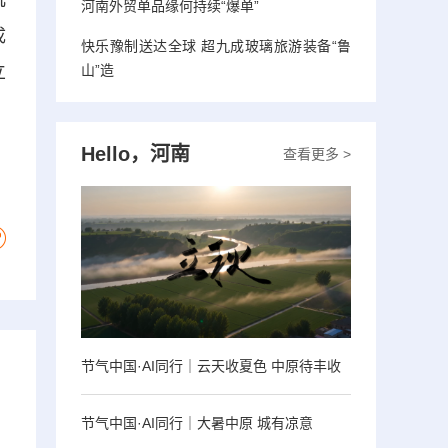
巩
河南外贸单品缘何持续“爆单”
成
快乐豫制送达全球 超九成玻璃旅游装备“鲁
立
山”造
Hello，河南
查看更多 >
节气中国·AI同行｜云天收夏色 中原待丰收
节气中国·AI同行｜大暑中原 城有凉意