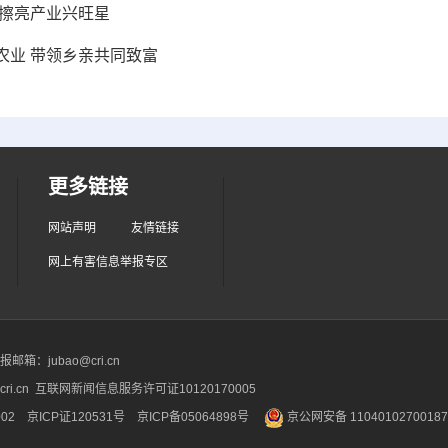
 擦亮产业兴旺星
农业 带领乡亲共同致富
更多链接
网站声明
友情链接
网上有害信息举报专区
箱：jubao@cri.cn
ri.cn 互联网新闻信息服务许可证10120170005
2 京ICP证120531号
京ICP备05064898号
京公网安备 1104010270018