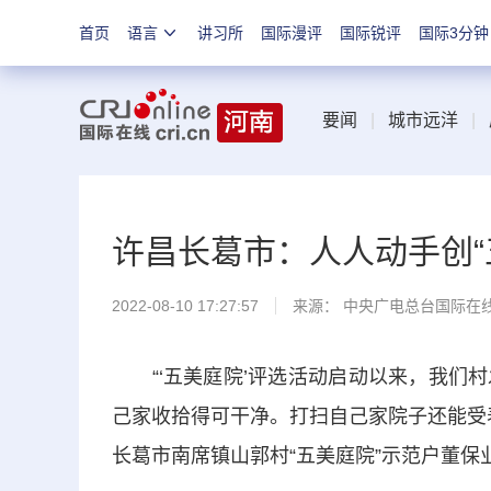
首页
语言
讲习所
国际漫评
国际锐评
国际3分钟
要闻
|
城市远洋
|
许昌长葛市：人人动手创“
2022-08-10 17:27:57
来源： 中央广电总台国际在
“‘五美庭院’评选活动启动以来，我们村
己家收拾得可干净。打扫自己家院子还能受
长葛市南席镇山郭村“五美庭院”示范户董保