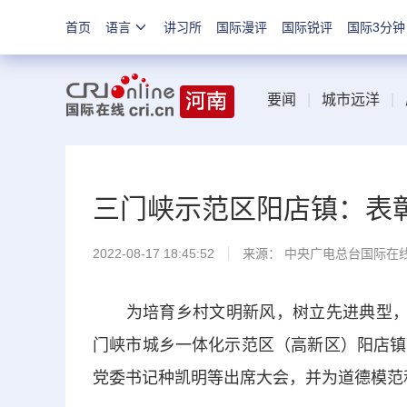
首页
语言
讲习所
国际漫评
国际锐评
国际3分钟
要闻
|
城市远洋
|
三门峡示范区阳店镇：表
2022-08-17 18:45:52
来源： 中央广电总台国际在
为培育乡村文明新风，树立先进典型，大
门峡市城乡一体化示范区（高新区）阳店镇
党委书记种凯明等出席大会，并为道德模范