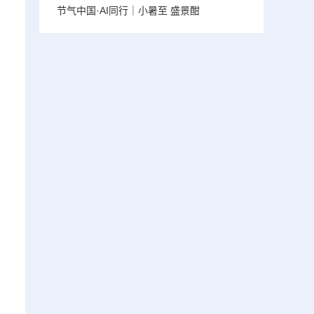
节气中国·AI同行｜小暑至 盛景酣