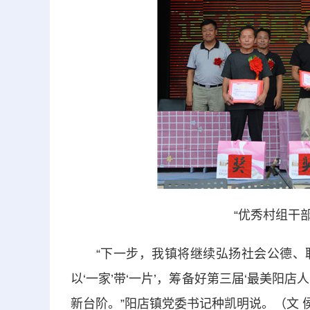
“优秀村组干部
“下一步，我镇将继续弘扬社会公德、职业
以‘一家’带‘一片’，筹备好第三届‘最美阳
新台阶。”阳店镇党委书记种凯明说。（文 侯