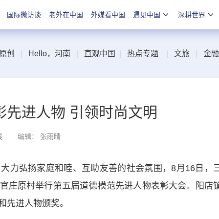
国际微访谈
老外在中国
外媒看中国
遇见中国
深耕世界
原创
|
Hello，河南
|
直观中国
|
热点专题
|
文旅
|
金融
彰先进人物 引领时尚文明
线
编辑： 张雨晴
力弘扬家庭和睦、互助友善的社会氛围，8月16日，
官庄原村举行第五届道德模范先进人物表彰大会。阳店
和先进人物颁奖。