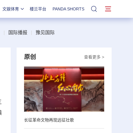
文娱体育
楼兰平台
PANDA SHORTS
站内搜索
|
国际播报
|
豫见国际
原创
查看更多 >
三
镇
长征革命文物再现远征壮歌