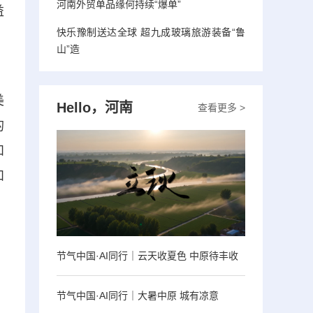
河南外贸单品缘何持续“爆单”
益
快乐豫制送达全球 超九成玻璃旅游装备“鲁
、
山”造
美
Hello，河南
查看更多 >
的
和
和
节气中国·AI同行｜云天收夏色 中原待丰收
节气中国·AI同行｜大暑中原 城有凉意