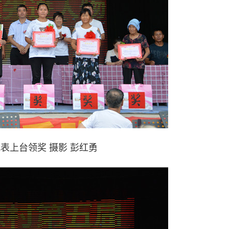
代表上台领奖 摄影 彭红勇