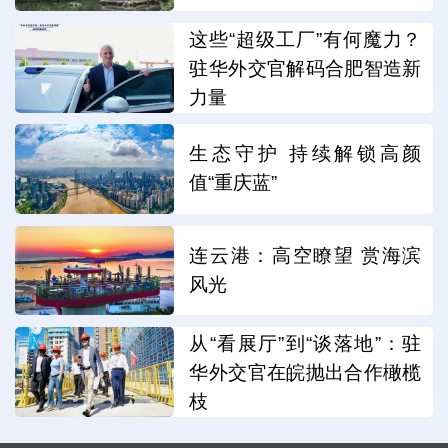
这些“超级工厂”有何魔力？
驻华外交官解码合肥智造新
力量
生态守护 持续解锁高颜
值“重庆蓝”
连云港：高空瞭望 赏海滨
风光
从“看展厅”到“谈落地”：驻
华外交官在皖抛出合作橄榄
枝