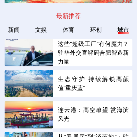
最新推荐
新闻
文娱
体育
环创
城市
这些“超级工厂”有何魔力？
驻华外交官解码合肥智造新
力量
生态守护 持续解锁高颜
值“重庆蓝”
连云港：高空瞭望 赏海滨
风光
从“看展厅”到“谈落地”：驻