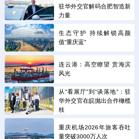
驻华外交官解码合肥智造新
力量
生态守护 持续解锁高颜
值“重庆蓝”
连云港：高空瞭望 赏海滨
风光
从“看展厅”到“谈落地”：驻
华外交官在皖抛出合作橄榄
枝
重庆机场2026年旅客吞吐
量突破3000万人次