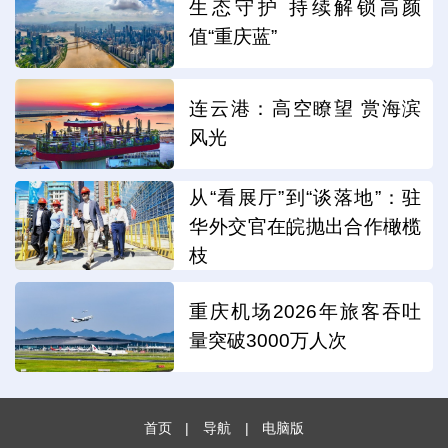
生态守护 持续解锁高颜
值“重庆蓝”
连云港：高空瞭望 赏海滨
风光
从“看展厅”到“谈落地”：驻
华外交官在皖抛出合作橄榄
枝
重庆机场2026年旅客吞吐
量突破3000万人次
首页
|
导航
|
电脑版