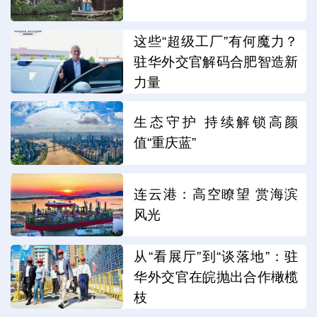
这些“超级工厂”有何魔力？
驻华外交官解码合肥智造新
力量
生态守护 持续解锁高颜
值“重庆蓝”
连云港：高空瞭望 赏海滨
风光
从“看展厅”到“谈落地”：驻
华外交官在皖抛出合作橄榄
枝