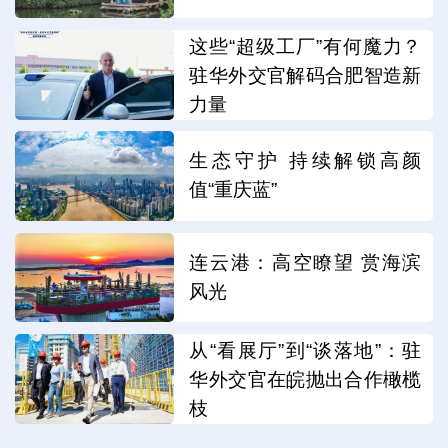
这些“超级工厂”有何魔力？
驻华外交官解码合肥智造新
力量
生态守护 持续解锁高颜
值“重庆蓝”
连云港：高空瞭望 赏海滨
风光
从“看展厅”到“谈落地”：驻
华外交官在皖抛出合作橄榄
枝