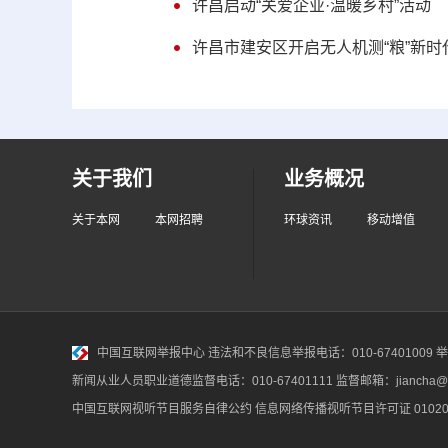
许昌启动“关爱企业·温暖乡村”活动
许昌市建安区开启无人机测“粮”新时
关于我们
业务概况
关于本网
本网招聘
环球资讯
移动增值
中国互联网举报中心
违法和不良信息举报电话：010-67401009 举报邮
新闻从业人员职业道德监督电话：010-67401111 监督邮箱：jiancha@c
中国互联网视听节目服务自律公约
信息网络传播视听节目许可证 010200