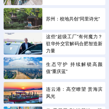
苏州：校地共创“同里诗光”
这些“超级工厂”有何魔力？
驻华外交官解码合肥智造新
力量
生态守护 持续解锁高颜
值“重庆蓝”
连云港：高空瞭望 赏海滨
风光