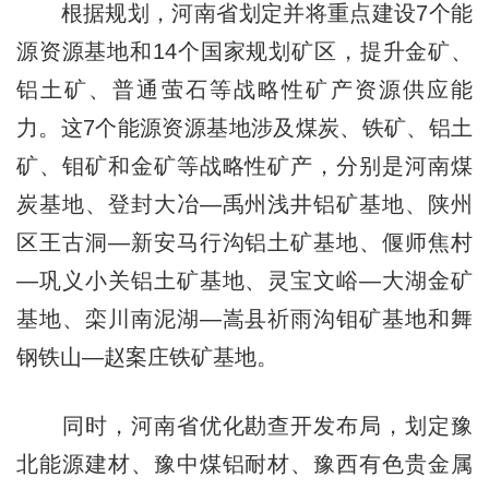
根据规划，河南省划定并将重点建设7个能
源资源基地和14个国家规划矿区，提升金矿、
铝土矿、普通萤石等战略性矿产资源供应能
力。这7个能源资源基地涉及煤炭、铁矿、铝土
矿、钼矿和金矿等战略性矿产，分别是河南煤
炭基地、登封大冶—禹州浅井铝矿基地、陕州
区王古洞—新安马行沟铝土矿基地、偃师焦村
—巩义小关铝土矿基地、灵宝文峪—大湖金矿
基地、栾川南泥湖—嵩县祈雨沟钼矿基地和舞
钢铁山—赵案庄铁矿基地。
同时，河南省优化勘查开发布局，划定豫
北能源建材、豫中煤铝耐材、豫西有色贵金属