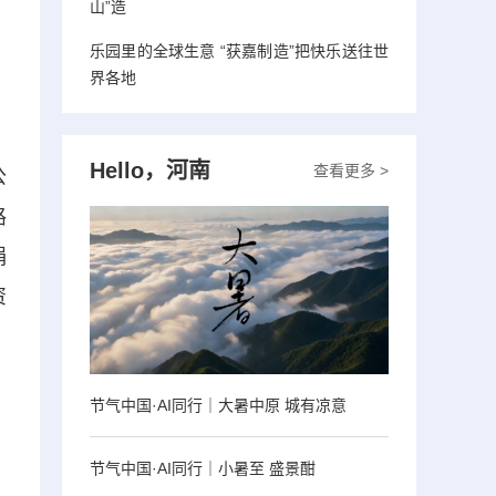
山”造
乐园里的全球生意 “获嘉制造”把快乐送往世
界各地
，
Hello，河南
查看更多 >
公
路
捐
资
。
节气中国·AI同行｜大暑中原 城有凉意
节气中国·AI同行｜小暑至 盛景酣