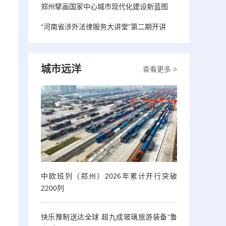
郑州擘画国家中心城市现代化建设新蓝图
“河南省涉外法律服务大讲堂”第二期开讲
城市远洋
查看更多 >
中欧班列（郑州）2026年累计开行突破
2200列
快乐豫制送达全球 超九成玻璃旅游装备“鲁