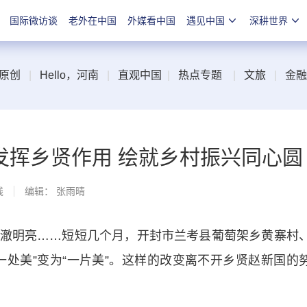
国际微访谈
老外在中国
外媒看中国
遇见中国
深耕世界
原创
|
Hello，河南
|
直观中国
|
热点专题
|
文旅
|
金融
发挥乡贤作用 绘就乡村振兴同心圆
线
编辑： 张雨晴
明亮……短短几个月，开封市兰考县葡萄架乡黄寨村
一处美”变为“一片美”。这样的改变离不开乡贤赵新国的