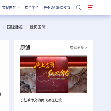
文娱体育
楼兰平台
PANDA SHORTS
站内搜索
|
国际播报
|
豫见国际
原创
查看更多 >
、
努
长征革命文物再现远征壮歌