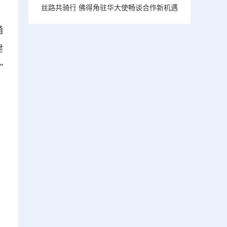
丝路共骑行 佛得角驻华大使畅谈合作新机遇
通
建
”