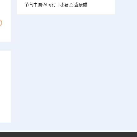
节气中国·AI同行｜小暑至 盛景酣