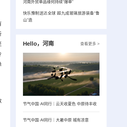
河南外贸单品缘何持续“爆单”
快乐豫制送达全球 超九成玻璃旅游装备“鲁
山”造
有
析
Hello，河南
至
查看更多 >
专
单
，
数
节气中国·AI同行｜云天收夏色 中原待丰收
节气中国·AI同行｜大暑中原 城有凉意