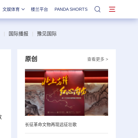
文娱体育
楼兰平台
PANDA SHORTS
站内搜索
|
国际播报
|
豫见国际
原创
查看更多 >
、
数
长征革命文物再现远征壮歌