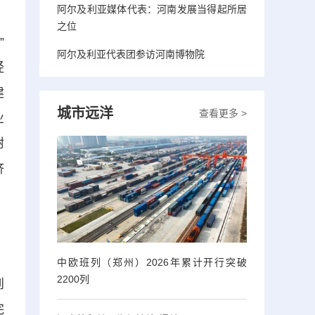
阿尔及利亚媒体代表：河南发展当得起所居
、
之位
”
阿尔及利亚代表团参访河南博物院
经
建
城市远洋
查看更多 >
业
树
济
，
，
中欧班列（郑州）2026年累计开行突破
2200列
到
完