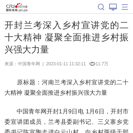
开封兰考深入乡村宣讲党的二
十大精神 凝聚全面推进乡村振
兴强大力量
来源：
中国青年网
|
2023-01-11 11:32:11
11.7万
原标题：河南兰考深入乡村宣讲党的二十
大精神 凝聚全面推进乡村振兴强大力量
中国青年网开封1月9日电 1月6日，开封市
委宣讲团成员，兰考县委副书记、三义寨乡党
委书记陈宣陶走进白云山村，向乡村两级干部