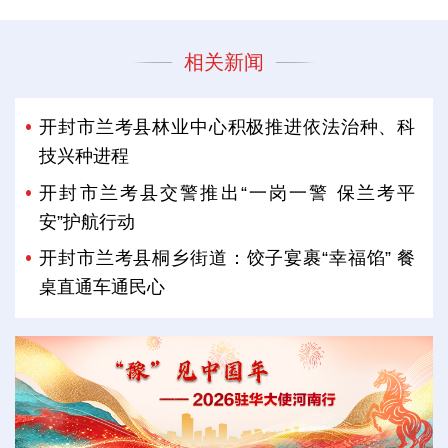
相关新闻
开封市兰考县林业中心积极推进依法治种、科
技兴种进程
开封市兰考县交警推出“一岗一警 保兰考平
安”护航行动
开封市兰考县桐乡街道：饺子宴裹“幸福馅” 餐
桌直通车通民心