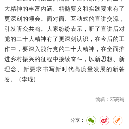
大精神的丰富内涵、精髓要义和实践要求有了
更深刻的领会。面对面、互动式的宣讲交流，
引发听众共鸣。大家纷纷表示，听了宣讲后对
党的二十大精神有了更深刻认识，在今后的工
作中，要深入践行党的二十大精神，在全面推
进乡村振兴的征程中接续奋斗，以新思想、新
理念、新要求书写新时代高质量发展的新答
卷。（李琨）
编辑：邓高靖
分享：