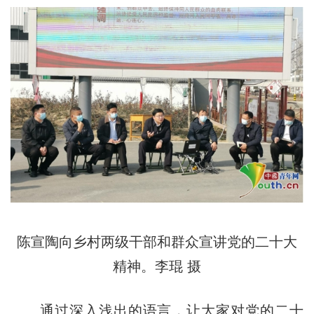
陈宣陶向乡村两级干部和群众宣讲党的二十大
精神。李琨 摄
通过深入浅出的语言，让大家对党的二十