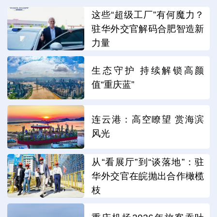
这些“超级工厂”有何魔力？
驻华外交官解码合肥智造新
力量
生态守护 持续解锁高颜
值“重庆蓝”
连云港：高空瞭望 赏海滨
风光
从“看展厅”到“谈落地”：驻
华外交官在皖抛出合作橄榄
枝