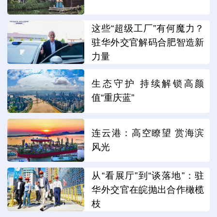
这些“超级工厂”有何魔力？
驻华外交官解码合肥智造新
力量
生态守护 持续解锁高颜
值“重庆蓝”
连云港：高空瞭望 赏海滨
风光
从“看展厅”到“谈落地”：驻
华外交官在皖抛出合作橄榄
枝