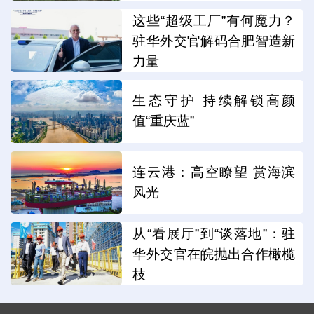
这些“超级工厂”有何魔力？
驻华外交官解码合肥智造新
力量
生态守护 持续解锁高颜
值“重庆蓝”
连云港：高空瞭望 赏海滨
风光
从“看展厅”到“谈落地”：驻
华外交官在皖抛出合作橄榄
枝