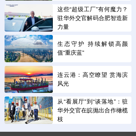
这些“超级工厂”有何魔力？
驻华外交官解码合肥智造新
力量
生态守护 持续解锁高颜
值“重庆蓝”
连云港：高空瞭望 赏海滨
风光
从“看展厅”到“谈落地”：驻
华外交官在皖抛出合作橄榄
枝